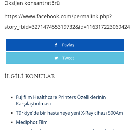
Oksijen konsantratörü
https://www.facebook.com/permalink.php?
story_fbid=327147455319732&id=116317223069424
Paylaş
Tweet
İLGILI KONULAR
Fujifilm Healthcare Printers Özelliklerinin
Karşılaştırılması
Türkiye'de bir hastaneye yeni X-Ray cihazı 500Am
Mediphot Film